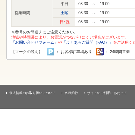
す
平日
08:30 ～ 19:00
本
文
営業時間
土曜
08:30 ～ 19:00
へ
移
日･祝
08:30 ～ 19:00
動
し
※番号のお間違えにご注意ください。
ま
地域や時間帯により、お電話がつながりにくい場合がございます。
す
「お問い合わせフォーム」
や
「よくあるご質問（FAQ）」
をご活用く
【マークの説明】
： お客様駐車場あり
： 24時間営業
個人情報のお取り扱いについて
各種約款
サイトのご利用にあたって