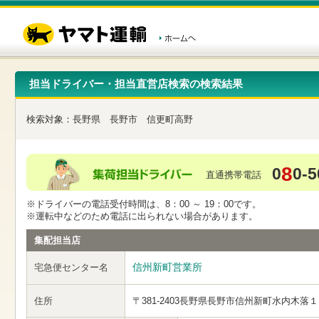
こ
ペ
こ
こ
の
ー
こ
こ
ペ
ジ
か
か
ー
内
ら
ら
ジ
移
ヘ
本
の
動
ッ
文
先
用
ダ
で
担当ドライバー・担当直営店検索の検索結果
頭
の
ー
す
で
リ
メ
す
ン
ニ
検索対象：
長野県
長野市
信更町高野
ク
ュ
で
ー
す
で
ヘ
す
8
0
0-5
ッ
直通携帯電話
ダ
ー
※ドライバーの電話受付時間は、8：00 ～ 19：00です。
メ
※運転中などのため電話に出られない場合があります。
ニ
ュ
集配担当店
ー
へ
信州新町営業所
宅急便センター名
移
動
し
住所
〒381-2403
長野県長野市信州新町水内木落１
ま