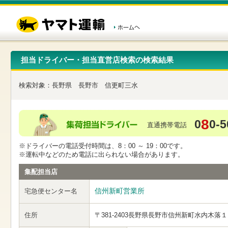
こ
ペ
こ
こ
の
ー
こ
こ
ペ
ジ
か
か
ー
内
ら
ら
ジ
移
ヘ
本
の
動
ッ
文
先
用
ダ
で
担当ドライバー・担当直営店検索の検索結果
頭
の
ー
す
で
リ
メ
す
ン
ニ
検索対象：
長野県
長野市
信更町三水
ク
ュ
で
ー
す
で
ヘ
す
8
0
0-5
ッ
直通携帯電話
ダ
ー
※ドライバーの電話受付時間は、8：00 ～ 19：00です。
メ
※運転中などのため電話に出られない場合があります。
ニ
ュ
集配担当店
ー
へ
信州新町営業所
宅急便センター名
移
動
し
住所
〒381-2403
長野県長野市信州新町水内木落１
ま