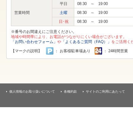
す
平日
08:30 ～ 19:00
本
文
営業時間
土曜
08:30 ～ 19:00
へ
移
日･祝
08:30 ～ 19:00
動
し
※番号のお間違えにご注意ください。
ま
地域や時間帯により、お電話がつながりにくい場合がございます。
す
「お問い合わせフォーム」
や
「よくあるご質問（FAQ）」
をご活用く
【マークの説明】
： お客様駐車場あり
： 24時間営業
個人情報のお取り扱いについて
各種約款
サイトのご利用にあたって