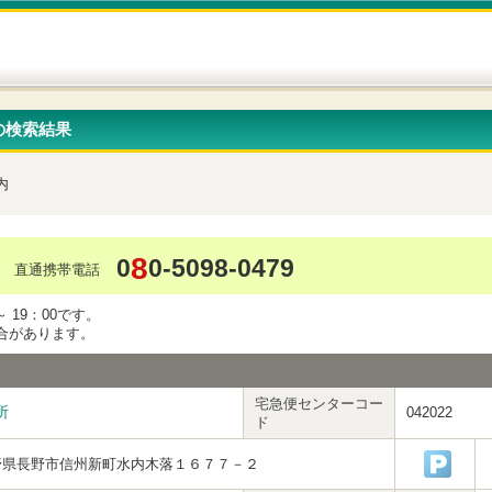
の検索結果
内
8
0
0-5098-0479
直通携帯電話
 19：00です。
合があります。
宅急便センターコー
所
042022
ド
野県長野市信州新町水内木落１６７７－２