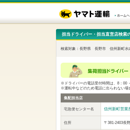
こ
ペ
こ
こ
の
ー
こ
こ
ペ
ジ
か
か
ー
内
ら
ら
ジ
移
ヘ
本
の
動
ッ
文
先
用
ダ
で
担当ドライバー・担当直営店検索
頭
の
ー
す
で
リ
メ
す
ン
ニ
検索対象：
長野県
長野市
信州新町水
ク
ュ
で
ー
す
で
ヘ
す
ッ
ダ
ー
※ドライバーの電話受付時間は、8：00 ～
メ
※運転中などのため電話に出られない場
ニ
ュ
集配担当店
ー
へ
信州新町営業
宅急便センター名
移
動
し
住所
〒381-2403
長
ま