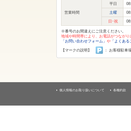
す
平日
08
本
文
営業時間
土曜
08
へ
移
日･祝
08
動
し
※番号のお間違えにご注意ください。
ま
地域や時間帯により、お電話がつながり
す
「お問い合わせフォーム」
や
「よくある
【マークの説明】
： お客様駐車
個人情報のお取り扱いについて
各種約款