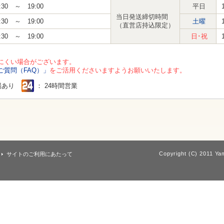
:30 ～ 19:00
平日
当日発送締切時間
:30 ～ 19:00
土曜
（直営店持込限定）
:30 ～ 19:00
日･祝
にくい場合がございます。
ご質問（FAQ）」
をご活用くださいますようお願いいたします。
場あり
： 24時間営業
Copyright (C) 2011 Yam
サイトのご利用にあたって