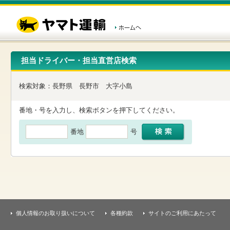
こ
ペ
こ
こ
の
ー
こ
こ
ペ
ジ
か
か
ー
内
ら
ら
ジ
移
ヘ
本
の
動
ッ
文
先
用
ダ
で
担当ドライバー・担当直営店検索
頭
の
ー
す
で
リ
メ
す
ン
ニ
検索対象：
長野県
長野市
大字小島
ク
ュ
で
ー
す
で
番地・号を入力し、検索ボタンを押下してください。
ヘ
す
ッ
番地
号
ダ
ー
メ
ニ
ュ
ー
へ
移
動
し
個人情報のお取り扱いについて
各種約款
サイトのご利用にあたって
ま