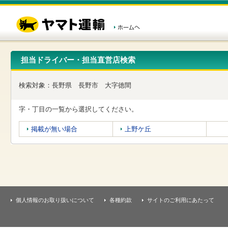
こ
ペ
こ
こ
の
ー
こ
こ
ペ
ジ
か
か
ー
内
ら
ら
ジ
移
ヘ
本
の
動
ッ
文
先
用
ダ
で
担当ドライバー・担当直営店検索
頭
の
ー
す
で
リ
メ
す
ン
ニ
検索対象：
長野県
長野市
大字徳間
ク
ュ
で
ー
す
で
字・丁目の一覧から選択してください。
ヘ
す
ッ
掲載が無い場合
上野ケ丘
ダ
ー
メ
ニ
ュ
ー
へ
移
個人情報のお取り扱いについて
各種約款
サイトのご利用にあたって
動
し
ま