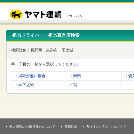
こ
ペ
こ
こ
の
ー
こ
こ
ペ
ジ
か
か
ー
内
ら
ら
ジ
移
ヘ
本
の
動
ッ
文
先
用
ダ
で
担当ドライバー・担当直営店検索
頭
の
ー
す
で
リ
メ
す
ン
ニ
検索対象：
長野県
東御市
下之城
ク
ュ
で
ー
す
で
字・丁目の一覧から選択してください。
ヘ
す
ッ
掲載が無い場合
畔田
切
ダ
ー
本下之城
宮
メ
ニ
ュ
ー
へ
移
動
し
個人情報のお取り扱いについて
各種約款
サイトのご利用にあたって
ま