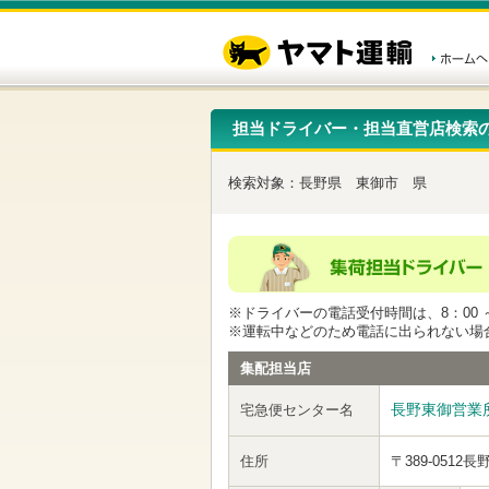
こ
ペ
こ
こ
の
ー
こ
こ
ペ
ジ
か
か
ー
内
ら
ら
ジ
移
ヘ
本
の
動
ッ
文
先
用
ダ
で
担当ドライバー・担当直営店検索
頭
の
ー
す
で
リ
メ
す
ン
ニ
検索対象：
長野県
東御市
県
ク
ュ
で
ー
す
で
ヘ
す
ッ
ダ
ー
※ドライバーの電話受付時間は、8：00 ～
メ
※運転中などのため電話に出られない場
ニ
ュ
集配担当店
ー
へ
長野東御営業
宅急便センター名
移
動
し
住所
〒389-0512
長
ま