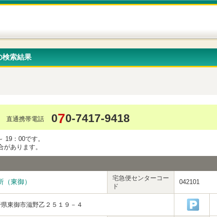
の検索結果
7
0
0-7417-9418
直通携帯電話
 19：00です。
合があります。
宅急便センターコー
所（東御）
042101
ド
野県東御市滋野乙２５１９－４