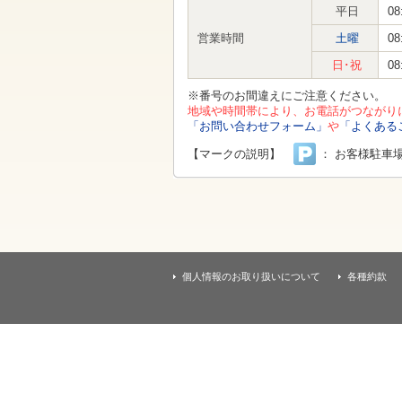
す
平日
08
本
文
営業時間
土曜
08
へ
移
日･祝
08
動
し
※番号のお間違えにご注意ください。
ま
地域や時間帯により、お電話がつながり
す
「お問い合わせフォーム」
や
「よくある
【マークの説明】
： お客様駐車
個人情報のお取り扱いについて
各種約款