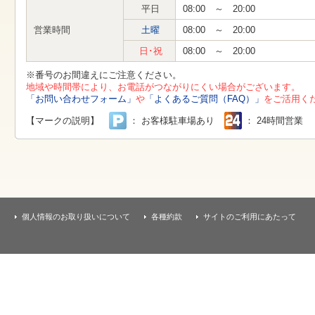
す
平日
08:00 ～ 20:00
本
文
営業時間
土曜
08:00 ～ 20:00
へ
移
日･祝
08:00 ～ 20:00
動
し
※番号のお間違えにご注意ください。
ま
地域や時間帯により、お電話がつながりにくい場合がございます。
す
「お問い合わせフォーム」
や
「よくあるご質問（FAQ）」
をご活用く
【マークの説明】
： お客様駐車場あり
： 24時間営業
個人情報のお取り扱いについて
各種約款
サイトのご利用にあたって