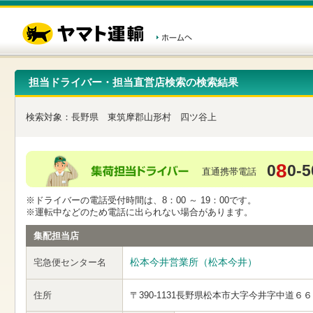
こ
ペ
こ
こ
の
ー
こ
こ
ペ
ジ
か
か
ー
内
ら
ら
ジ
移
ヘ
本
の
動
ッ
文
先
用
ダ
で
担当ドライバー・担当直営店検索の検索結果
頭
の
ー
す
で
リ
メ
す
ン
ニ
検索対象：
長野県
東筑摩郡山形村
四ツ谷上
ク
ュ
で
ー
す
で
ヘ
す
8
0
0-5
ッ
直通携帯電話
ダ
ー
※ドライバーの電話受付時間は、8：00 ～ 19：00です。
メ
※運転中などのため電話に出られない場合があります。
ニ
ュ
集配担当店
ー
へ
松本今井営業所（松本今井）
宅急便センター名
移
動
し
住所
〒390-1131
長野県松本市大字今井字中道６６
ま