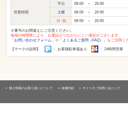
す
平日
08:00 ～ 20:00
本
文
営業時間
土曜
08:00 ～ 20:00
へ
移
日･祝
08:00 ～ 20:00
動
し
※番号のお間違えにご注意ください。
ま
地域や時間帯により、お電話がつながりにくい場合がございます。
す
「お問い合わせフォーム」
や
「よくあるご質問（FAQ）」
をご活用く
【マークの説明】
： お客様駐車場あり
： 24時間営業
個人情報のお取り扱いについて
各種約款
サイトのご利用にあたって