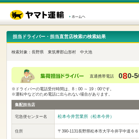
こ
ペ
こ
こ
の
ー
こ
こ
ペ
ジ
か
か
ー
内
ら
ら
ジ
移
ヘ
本
の
動
ッ
文
先
用
ダ
で
担当ドライバー・担当直営店検索の検索結果
頭
の
ー
す
で
リ
メ
す
ン
ニ
検索対象：
長野県
東筑摩郡山形村
中大池
ク
ュ
で
ー
す
で
ヘ
す
8
0
0-5
ッ
直通携帯電話
ダ
ー
※ドライバーの電話受付時間は、8：00 ～ 19：00です。
メ
※運転中などのため電話に出られない場合があります。
ニ
ュ
集配担当店
ー
へ
松本今井営業所（松本今井）
宅急便センター名
移
動
し
住所
〒390-1131
長野県松本市大字今井字中道６６
ま