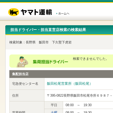
こ
ペ
こ
こ
の
ー
こ
こ
ペ
ジ
か
か
ー
内
ら
ら
ジ
移
ヘ
本
の
動
ッ
文
先
用
ダ
で
担当ドライバー・担当直営店検索の検索結果
頭
の
ー
す
で
リ
メ
す
ン
ニ
検索対象：
長野県
飯田市
下久堅下虎岩
ク
ュ
で
ー
す
で
ヘ
す
検索できませんでした。
ッ
ダ
ー
集配担当店
メ
ニ
ュ
飯田松尾営業所（飯田松尾）
宅急便センター名
ー
へ
住所
〒395-0822
長野県飯田市松尾寺所６９８７－
移
動
し
平日
08:00 ～ 19:30
ま
営業時間
土曜
08:00 ～ 19:30