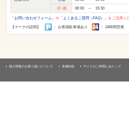
す
本
日･祝
08:00 ～ 19:30
文
へ
「お問い合わせフォーム」
や
「よくあるご質問（FAQ）」
をご活用く
移
動
【マークの説明】
： お客様駐車場あり
： 24時間営業
し
ま
す
個人情報のお取り扱いについて
各種約款
サイトのご利用にあたって