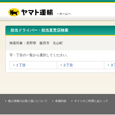
こ
ペ
こ
こ
の
ー
こ
こ
ペ
ジ
か
か
ー
内
ら
ら
ジ
移
ヘ
本
の
動
ッ
文
先
用
ダ
で
担当ドライバー・担当直営店検索
頭
の
ー
す
で
リ
メ
す
ン
ニ
検索対象：
長野県
飯田市
丸山町
ク
ュ
で
ー
す
で
字・丁目の一覧から選択してください。
ヘ
す
ッ
１丁目
２丁目
３
ダ
ー
メ
ニ
ュ
ー
へ
移
個人情報のお取り扱いについて
各種約款
サイトのご利用にあたって
動
し
ま