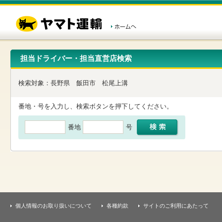
こ
ペ
こ
こ
の
ー
こ
こ
ペ
ジ
か
か
ー
内
ら
ら
ジ
移
ヘ
本
の
動
ッ
文
先
用
ダ
で
担当ドライバー・担当直営店検索
頭
の
ー
す
で
リ
メ
す
ン
ニ
検索対象：
長野県
飯田市
松尾上溝
ク
ュ
で
ー
す
で
番地・号を入力し、検索ボタンを押下してください。
ヘ
す
ッ
番地
号
ダ
ー
メ
ニ
ュ
ー
へ
移
動
し
個人情報のお取り扱いについて
各種約款
サイトのご利用にあたって
ま