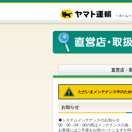
こ
ペ
こ
こ
の
ー
こ
こ
ペ
ジ
か
か
ー
内
ら
ら
ジ
移
ヘ
本
の
動
ッ
文
先
用
ダ
で
頭
の
ー
す
で
リ
メ
す
ン
ニ
ク
ュ
で
ー
す
で
ヘ
す
直営店・
ッ
ダ
ー
メ
ただいまメンテナンス中のため
ニ
ュ
ー
お知らせ
へ
移
動
◆システムメンテナンスのお知らせ
し
00：00～04：00の間はメンテナンスの
ま
お客様にはご不便をお掛けいたしますが何