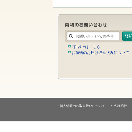
す
本
文
へ
移
動
し
ま
す
2件以上はこちら
お荷物のお届け遅延状況について
個人情報のお取り扱いについて
各種約款