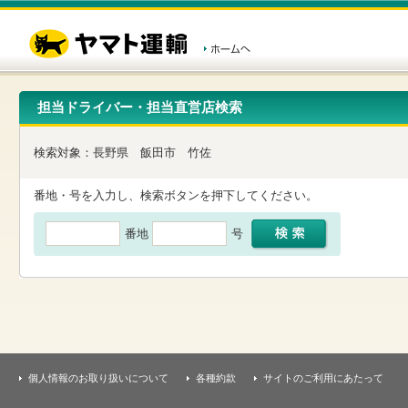
こ
ペ
こ
こ
の
ー
こ
こ
ペ
ジ
か
か
ー
内
ら
ら
ジ
移
ヘ
本
の
動
ッ
文
先
用
ダ
で
担当ドライバー・担当直営店検索
頭
の
ー
す
で
リ
メ
す
ン
ニ
検索対象：
長野県
飯田市
竹佐
ク
ュ
で
ー
す
で
番地・号を入力し、検索ボタンを押下してください。
ヘ
す
ッ
番地
号
ダ
ー
メ
ニ
ュ
ー
へ
移
動
し
個人情報のお取り扱いについて
各種約款
サイトのご利用にあたって
ま