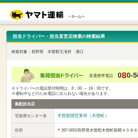
こ
ペ
こ
こ
の
ー
こ
こ
ペ
ジ
か
か
ー
内
ら
ら
ジ
移
ヘ
本
の
動
ッ
文
先
用
ダ
で
担当ドライバー・担当直営店検索の検索結果
頭
の
ー
す
で
リ
メ
す
ン
ニ
検索対象：
長野県
木曽郡王滝村
溝口
ク
ュ
で
ー
す
で
ヘ
す
8
0
0-5
ッ
直通携帯電話
ダ
ー
※ドライバーの電話受付時間は、8：00 ～ 19：00です。
メ
※運転中などのため電話に出られない場合があります。
ニ
ュ
集配担当店
ー
へ
木曽新開営業所（木曽町）
宅急便センター名
移
動
し
住所
〒397-0002
長野県木曽郡木曽町新開４５８６
ま