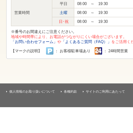
す
平日
08:00 ～ 19:30
本
文
営業時間
土曜
08:00 ～ 19:30
へ
移
日･祝
08:00 ～ 19:30
動
し
※番号のお間違えにご注意ください。
ま
地域や時間帯により、お電話がつながりにくい場合がございます。
す
「お問い合わせフォーム」
や
「よくあるご質問（FAQ）」
をご活用く
【マークの説明】
： お客様駐車場あり
： 24時間営業
個人情報のお取り扱いについて
各種約款
サイトのご利用にあたって