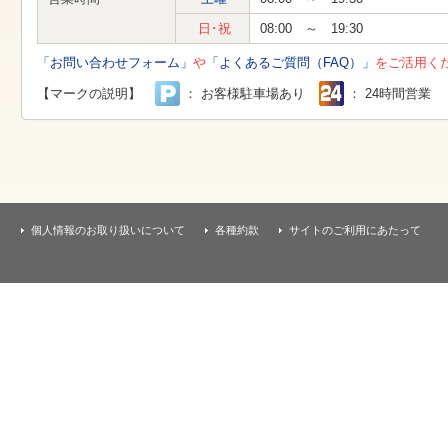
す
本
日･祝
08:00 ～ 19:30
文
へ
「お問い合わせフォーム」
や
「よくあるご質問（FAQ）」
をご活用く
移
動
【マークの説明】
： お客様駐車場あり
： 24時間営業
し
ま
す
個人情報のお取り扱いについて
各種約款
サイトのご利用にあたって