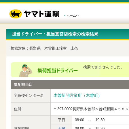
こ
ペ
こ
こ
の
ー
こ
こ
ペ
ジ
か
か
ー
内
ら
ら
ジ
移
ヘ
本
の
動
ッ
文
先
用
ダ
で
担当ドライバー・担当直営店検索の検索結果
頭
の
ー
す
で
リ
メ
す
ン
ニ
検索対象：
長野県
木曽郡王滝村
上条
ク
ュ
で
ー
す
で
ヘ
す
検索できませんでした。
ッ
ダ
ー
集配担当店
メ
ニ
ュ
木曽新開営業所（木曽町）
宅急便センター名
ー
へ
住所
〒397-0002
長野県木曽郡木曽町新開４５８６
移
動
し
平日
08:00 ～ 19:30
ま
営業時間
土曜
08:00 ～ 19:30