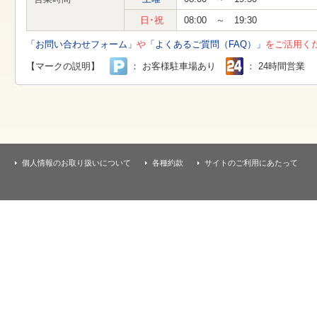
す
本
日･祝
08:00 ～ 19:30
文
へ
「お問い合わせフォーム」
や
「よくあるご質問（FAQ）」
をご活用く
移
動
【マークの説明】
： お客様駐車場あり
： 24時間営業
し
ま
す
個人情報のお取り扱いについて
各種約款
サイトのご利用にあたって