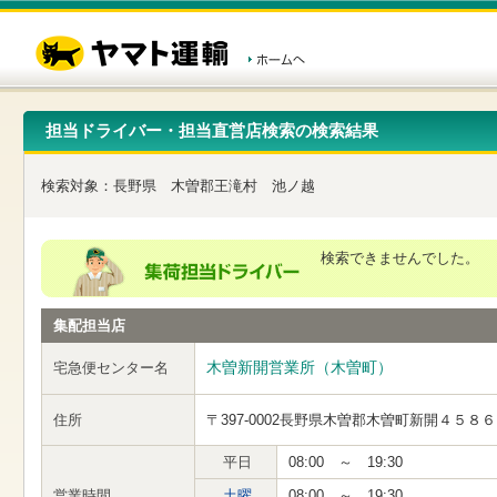
こ
ペ
こ
こ
の
ー
こ
こ
ペ
ジ
か
か
ー
内
ら
ら
ジ
移
ヘ
本
の
動
ッ
文
先
用
ダ
で
担当ドライバー・担当直営店検索の検索結果
頭
の
ー
す
で
リ
メ
す
ン
ニ
検索対象：
長野県
木曽郡王滝村
池ノ越
ク
ュ
で
ー
す
で
ヘ
す
検索できませんでした。
ッ
ダ
ー
集配担当店
メ
ニ
ュ
木曽新開営業所（木曽町）
宅急便センター名
ー
へ
住所
〒397-0002
長野県木曽郡木曽町新開４５８６
移
動
し
平日
08:00 ～ 19:30
ま
営業時間
土曜
08:00 ～ 19:30