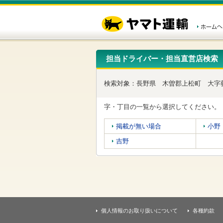
こ
ペ
こ
こ
の
ー
こ
こ
ペ
ジ
か
か
ー
内
ら
ら
ジ
移
ヘ
本
の
動
ッ
文
先
用
ダ
で
担当ドライバー・担当直営店検索
頭
の
ー
す
で
リ
メ
す
ン
ニ
検索対象：
長野県
木曽郡上松町
大字
ク
ュ
で
ー
す
で
字・丁目の一覧から選択してください。
ヘ
す
ッ
掲載が無い場合
小野
ダ
ー
吉野
メ
ニ
ュ
ー
へ
移
動
し
個人情報のお取り扱いについて
各種約款
ま