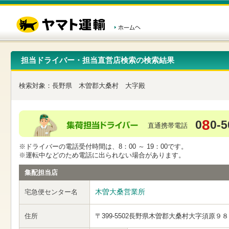
こ
ペ
こ
こ
の
ー
こ
こ
ペ
ジ
か
か
ー
内
ら
ら
ジ
移
ヘ
本
の
動
ッ
文
先
用
ダ
で
担当ドライバー・担当直営店検索の検索結果
頭
の
ー
す
で
リ
メ
す
ン
ニ
検索対象：
長野県
木曽郡大桑村
大字殿
ク
ュ
で
ー
す
で
ヘ
す
8
0
0-5
ッ
直通携帯電話
ダ
ー
※ドライバーの電話受付時間は、8：00 ～ 19：00です。
メ
※運転中などのため電話に出られない場合があります。
ニ
ュ
集配担当店
ー
へ
木曽大桑営業所
宅急便センター名
移
動
し
住所
〒399-5502
長野県木曽郡大桑村大字須原９８
ま