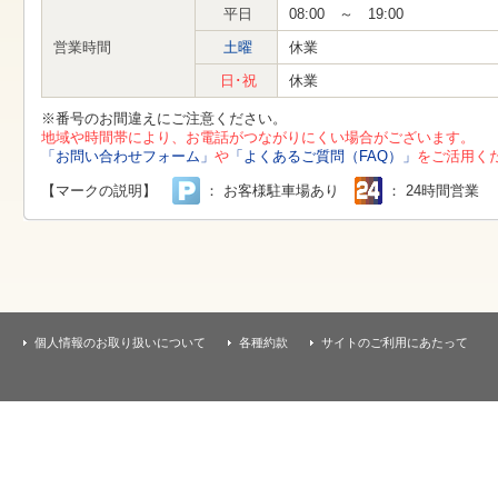
す
平日
08:00 ～ 19:00
本
文
営業時間
土曜
休業
へ
移
日･祝
休業
動
し
※番号のお間違えにご注意ください。
ま
地域や時間帯により、お電話がつながりにくい場合がございます。
す
「お問い合わせフォーム」
や
「よくあるご質問（FAQ）」
をご活用く
【マークの説明】
： お客様駐車場あり
： 24時間営業
個人情報のお取り扱いについて
各種約款
サイトのご利用にあたって