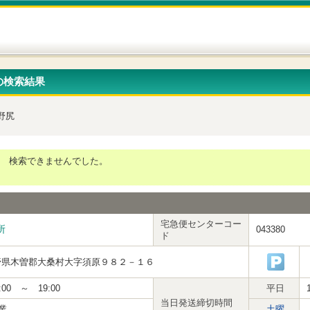
の検索結果
野尻
検索できませんでした。
宅急便センターコー
所
043380
ド
野県木曽郡大桑村大字須原９８２－１６
:00 ～ 19:00
平日
当日発送締切時間
業
土曜