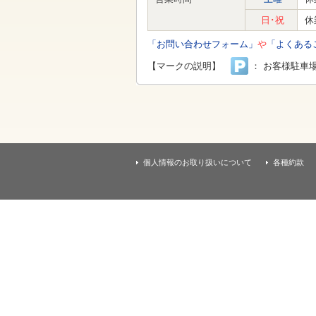
す
本
日･祝
休
文
へ
「お問い合わせフォーム」
や
「よくある
移
動
【マークの説明】
： お客様駐車
し
ま
す
個人情報のお取り扱いについて
各種約款