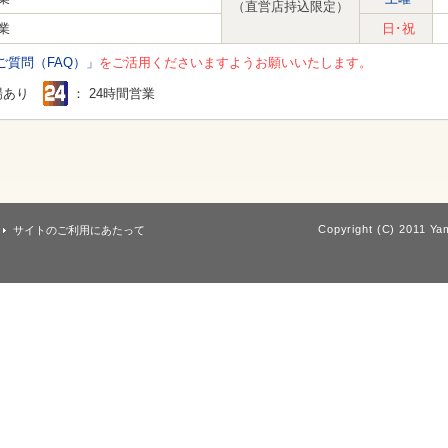
（直営店持込限定）
業
日･祝
ご質問（FAQ）」
をご活用くださいますようお願いいたします。
場あり
： 24時間営業
Copyright (C) 2011 Yam
サイトのご利用にあたって