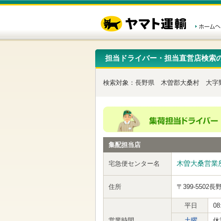
こ
ペ
こ
こ
の
ー
こ
こ
ペ
ジ
か
か
ー
内
ら
ら
ジ
移
ヘ
本
の
動
ッ
文
先
用
ダ
で
担当ドライバー・担当直営店検索
頭
の
ー
す
で
リ
メ
す
ン
ニ
検索対象：
長野県
木曽郡大桑村
大字
ク
ュ
で
ー
す
で
ヘ
す
ッ
ダ
ー
集配担当店
メ
ニ
ュ
木曽大桑営業
宅急便センター名
ー
へ
住所
〒399-5502
長
移
動
し
平日
08
ま
営業時間
土曜
休