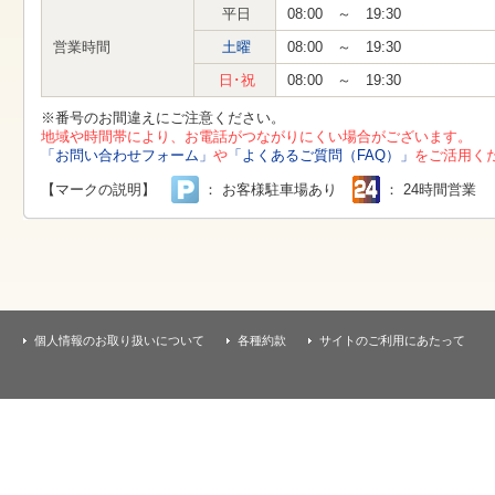
す
平日
08:00 ～ 19:30
本
文
営業時間
土曜
08:00 ～ 19:30
へ
移
日･祝
08:00 ～ 19:30
動
し
※番号のお間違えにご注意ください。
ま
地域や時間帯により、お電話がつながりにくい場合がございます。
す
「お問い合わせフォーム」
や
「よくあるご質問（FAQ）」
をご活用く
【マークの説明】
： お客様駐車場あり
： 24時間営業
個人情報のお取り扱いについて
各種約款
サイトのご利用にあたって