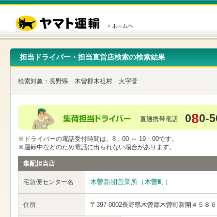
こ
ペ
こ
こ
の
ー
こ
こ
ペ
ジ
か
か
ー
内
ら
ら
ジ
移
ヘ
本
の
動
ッ
文
先
用
ダ
で
担当ドライバー・担当直営店検索の検索結果
頭
の
ー
す
で
リ
メ
す
ン
ニ
検索対象：
長野県
木曽郡木祖村
大字菅
ク
ュ
で
ー
す
で
ヘ
す
8
0
0-5
ッ
直通携帯電話
ダ
ー
※ドライバーの電話受付時間は、8：00 ～ 19：00です。
メ
※運転中などのため電話に出られない場合があります。
ニ
ュ
集配担当店
ー
へ
木曽新開営業所（木曽町）
宅急便センター名
移
動
し
住所
〒397-0002
長野県木曽郡木曽町新開４５８６
ま