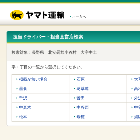
こ
ペ
こ
こ
の
ー
こ
こ
ペ
ジ
か
か
ー
内
ら
ら
ジ
移
ヘ
本
の
動
ッ
文
先
用
ダ
で
担当ドライバー・担当直営店検索
頭
の
ー
す
で
リ
メ
す
ン
ニ
検索対象：
長野県
北安曇郡小谷村
大字中土
ク
ュ
で
ー
す
で
字・丁目の一覧から選択してください。
ヘ
す
ッ
掲載が無い場合
石原
大
ダ
ー
黒倉
葛草連
高
メ
ニ
千沢
曽田
外
ュ
中真木
中谷西
中
ー
へ
松本
瑞穂
湯
移
動
し
ま