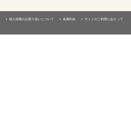
す
本
文
へ
個人情報のお取り扱いについて
各種約款
サイトのご利用にあたって
移
動
し
ま
す