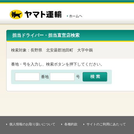
こ
ペ
こ
こ
の
ー
こ
こ
ペ
ジ
か
か
ー
内
ら
ら
ジ
移
ヘ
本
の
動
ッ
文
先
用
ダ
で
担当ドライバー・担当直営店検索
頭
の
ー
す
で
リ
メ
す
ン
ニ
検索対象：
長野県
北安曇郡池田町
大字中鵜
ク
ュ
で
ー
す
で
番地・号を入力し、検索ボタンを押下してください。
ヘ
す
ッ
番地
号
ダ
ー
メ
ニ
ュ
ー
へ
移
動
し
個人情報のお取り扱いについて
各種約款
サイトのご利用にあたって
ま