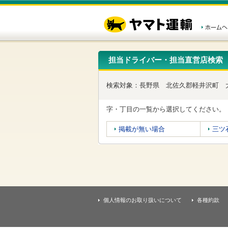
こ
ペ
こ
こ
の
ー
こ
こ
ペ
ジ
か
か
ー
内
ら
ら
ジ
移
ヘ
本
の
動
ッ
文
先
用
ダ
で
担当ドライバー・担当直営店検索
頭
の
ー
す
で
リ
メ
す
ン
ニ
検索対象：
長野県
北佐久郡軽井沢町
ク
ュ
で
ー
す
で
字・丁目の一覧から選択してください。
ヘ
す
ッ
掲載が無い場合
三ツ
ダ
ー
メ
ニ
ュ
ー
へ
移
個人情報のお取り扱いについて
各種約款
動
し
ま