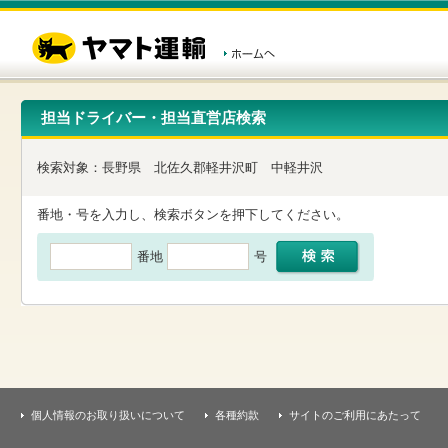
こ
ペ
こ
こ
の
ー
こ
こ
ペ
ジ
か
か
ー
内
ら
ら
ジ
移
ヘ
本
の
動
ッ
文
先
用
ダ
で
担当ドライバー・担当直営店検索
頭
の
ー
す
で
リ
メ
す
ン
ニ
検索対象：
長野県
北佐久郡軽井沢町
中軽井沢
ク
ュ
で
ー
す
で
番地・号を入力し、検索ボタンを押下してください。
ヘ
す
ッ
番地
号
ダ
ー
メ
ニ
ュ
ー
へ
移
動
し
個人情報のお取り扱いについて
各種約款
サイトのご利用にあたって
ま