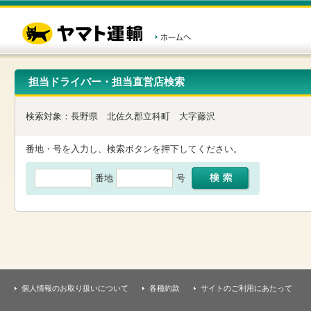
こ
ペ
こ
こ
の
ー
こ
こ
ペ
ジ
か
か
ー
内
ら
ら
ジ
移
ヘ
本
の
動
ッ
文
先
用
ダ
で
担当ドライバー・担当直営店検索
頭
の
ー
す
で
リ
メ
す
ン
ニ
検索対象：
長野県
北佐久郡立科町
大字藤沢
ク
ュ
で
ー
す
で
番地・号を入力し、検索ボタンを押下してください。
ヘ
す
ッ
番地
号
ダ
ー
メ
ニ
ュ
ー
へ
移
動
し
個人情報のお取り扱いについて
各種約款
サイトのご利用にあたって
ま