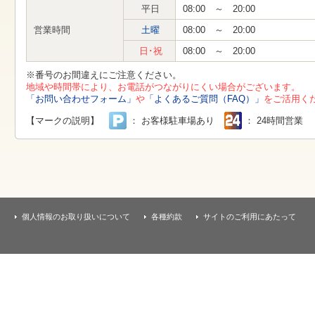
す
平日
08:00 ～ 20:00
本
文
営業時間
土曜
08:00 ～ 20:00
へ
移
日･祝
08:00 ～ 20:00
動
し
※番号のお間違えにご注意ください。
ま
地域や時間帯により、お電話がつながりにくい場合がございます。
す
「お問い合わせフォーム」
や
「よくあるご質問（FAQ）」
をご活用く
【マークの説明】
： お客様駐車場あり
： 24時間営業
個人情報のお取り扱いについて
各種約款
サイトのご利用にあたって