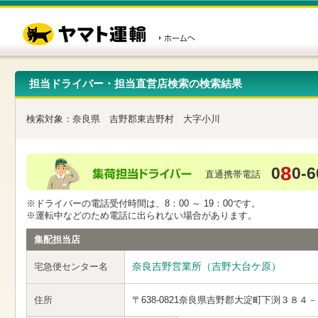
こ
ペ
こ
こ
の
ー
こ
こ
ペ
ジ
か
か
ー
内
ら
ら
ジ
移
ヘ
本
の
動
ッ
文
先
用
ダ
で
担当ドライバー・担当直営店検索の検索結果
頭
の
ー
す
で
リ
メ
す
ン
ニ
検索対象：
奈良県
吉野郡東吉野村
大字小川
ク
ュ
で
ー
す
で
ヘ
す
8
0
0-6
ッ
直通携帯電話
ダ
ー
※ドライバーの電話受付時間は、8：00 ～ 19：00です。
メ
※運転中などのため電話に出られない場合があります。
ニ
ュ
集配担当店
ー
へ
奈良吉野営業所（吉野大台ケ原）
宅急便センター名
移
動
し
住所
〒638-0821
奈良県吉野郡大淀町下渕３８４－
ま