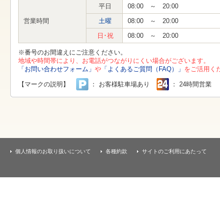
す
平日
08:00 ～ 20:00
本
文
営業時間
土曜
08:00 ～ 20:00
へ
移
日･祝
08:00 ～ 20:00
動
し
※番号のお間違えにご注意ください。
ま
地域や時間帯により、お電話がつながりにくい場合がございます。
す
「お問い合わせフォーム」
や
「よくあるご質問（FAQ）」
をご活用く
【マークの説明】
： お客様駐車場あり
： 24時間営業
個人情報のお取り扱いについて
各種約款
サイトのご利用にあたって