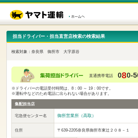
こ
ペ
こ
こ
の
ー
こ
こ
ペ
ジ
か
か
ー
内
ら
ら
ジ
移
ヘ
本
の
動
ッ
文
先
用
ダ
で
担当ドライバー・担当直営店検索の検索結果
頭
の
ー
す
で
リ
メ
す
ン
ニ
検索対象：
奈良県
御所市
大字原谷
ク
ュ
で
ー
す
で
ヘ
す
8
0
0-5
ッ
直通携帯電話
ダ
ー
※ドライバーの電話受付時間は、8：00 ～ 19：00です。
メ
※運転中などのため電話に出られない場合があります。
ニ
ュ
集配担当店
ー
へ
御所営業所（高取）
宅急便センター名
移
動
し
住所
〒639-2205
奈良県御所市東辻２０８－１
ま