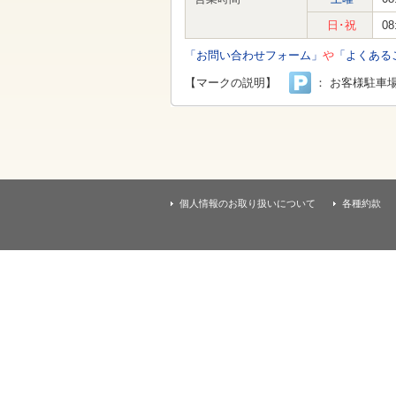
す
本
日･祝
08
文
へ
「お問い合わせフォーム」
や
「よくある
移
動
【マークの説明】
： お客様駐車
し
ま
す
個人情報のお取り扱いについて
各種約款