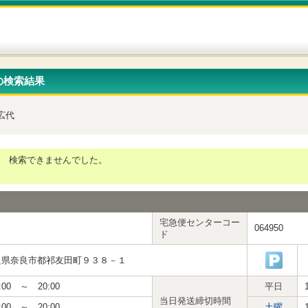
の検索結果
広代
検索できませんでした。
宅急便センターコー
064950
ド
良県奈良市都祁友田町９３８－１
:00 ～ 20:00
平日
当日発送締切時間
:00 ～ 20:00
土曜