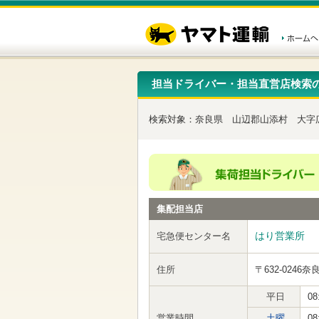
こ
ペ
こ
こ
の
ー
こ
こ
ペ
ジ
か
か
ー
内
ら
ら
ジ
移
ヘ
本
の
動
ッ
文
先
用
ダ
で
担当ドライバー・担当直営店検索
頭
の
ー
す
で
リ
メ
す
ン
ニ
検索対象：
奈良県
山辺郡山添村
大字
ク
ュ
で
ー
す
で
ヘ
す
ッ
ダ
ー
集配担当店
メ
ニ
ュ
はり営業所
宅急便センター名
ー
へ
住所
〒632-0246
奈
移
動
し
平日
08
ま
営業時間
土曜
08