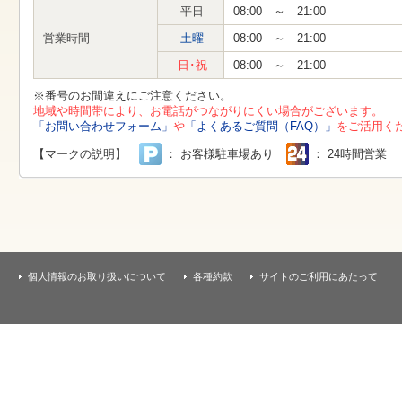
す
平日
08:00 ～ 21:00
本
文
営業時間
土曜
08:00 ～ 21:00
へ
移
日･祝
08:00 ～ 21:00
動
し
※番号のお間違えにご注意ください。
ま
地域や時間帯により、お電話がつながりにくい場合がございます。
す
「お問い合わせフォーム」
や
「よくあるご質問（FAQ）」
をご活用く
【マークの説明】
： お客様駐車場あり
： 24時間営業
個人情報のお取り扱いについて
各種約款
サイトのご利用にあたって