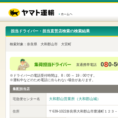
こ
ペ
こ
こ
の
ー
こ
こ
ペ
ジ
か
か
ー
内
ら
ら
ジ
移
ヘ
本
の
動
ッ
文
先
用
ダ
で
担当ドライバー・担当直営店検索の検索結果
頭
の
ー
す
で
リ
メ
す
ン
ニ
検索対象：
奈良県
大和郡山市
大宮町
ク
ュ
で
ー
す
で
ヘ
す
8
0
0-5
ッ
直通携帯電話
ダ
ー
※ドライバーの電話受付時間は、8：00 ～ 19：00です。
メ
※運転中などのため電話に出られない場合があります。
ニ
ュ
集配担当店
ー
へ
大和郡山営業所（大和郡山城）
宅急便センター名
移
動
し
住所
〒639-1022
奈良県大和郡山市豊浦町１２３－
ま