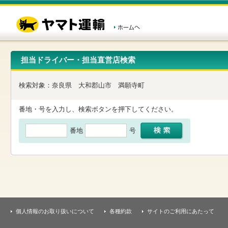
こ
ペ
こ
こ
の
ー
こ
こ
ペ
ジ
か
か
ー
内
ら
ら
ジ
移
ヘ
本
の
動
ッ
文
先
用
ダ
で
担当ドライバー・担当直営店検索
頭
の
ー
す
で
リ
メ
す
ン
ニ
検索対象：
奈良県
大和郡山市
満願寺町
ク
ュ
で
ー
す
で
番地・号を入力し、検索ボタンを押下してください。
ヘ
す
ッ
番地
号
ダ
ー
メ
ニ
ュ
ー
へ
移
動
し
個人情報のお取り扱いについて
各種約款
サイトのご利用にあたって
ま