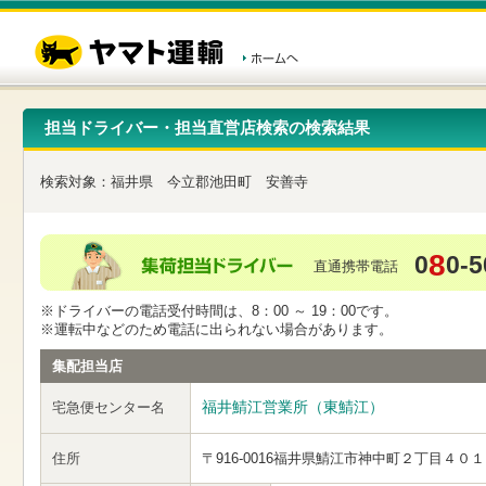
こ
ペ
こ
こ
の
ー
こ
こ
ペ
ジ
か
か
ー
内
ら
ら
ジ
移
ヘ
本
の
動
ッ
文
先
用
ダ
で
担当ドライバー・担当直営店検索の検索結果
頭
の
ー
す
で
リ
メ
す
ン
ニ
検索対象：
福井県
今立郡池田町
安善寺
ク
ュ
で
ー
す
で
ヘ
す
8
0
0-5
ッ
直通携帯電話
ダ
ー
※ドライバーの電話受付時間は、8：00 ～ 19：00です。
メ
※運転中などのため電話に出られない場合があります。
ニ
ュ
集配担当店
ー
へ
福井鯖江営業所（東鯖江）
宅急便センター名
移
動
し
住所
〒916-0016
福井県鯖江市神中町２丁目４０１
ま