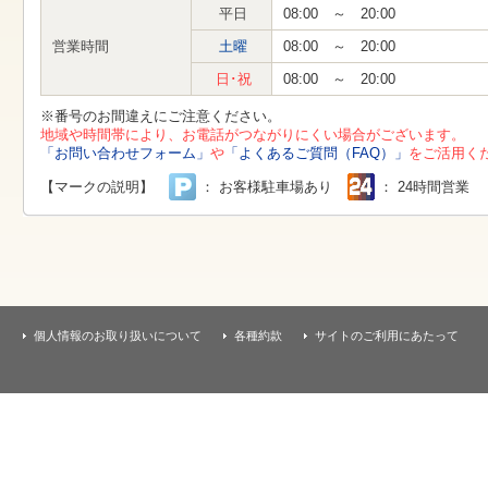
す
平日
08:00 ～ 20:00
本
文
営業時間
土曜
08:00 ～ 20:00
へ
移
日･祝
08:00 ～ 20:00
動
し
※番号のお間違えにご注意ください。
ま
地域や時間帯により、お電話がつながりにくい場合がございます。
す
「お問い合わせフォーム」
や
「よくあるご質問（FAQ）」
をご活用く
【マークの説明】
： お客様駐車場あり
： 24時間営業
個人情報のお取り扱いについて
各種約款
サイトのご利用にあたって