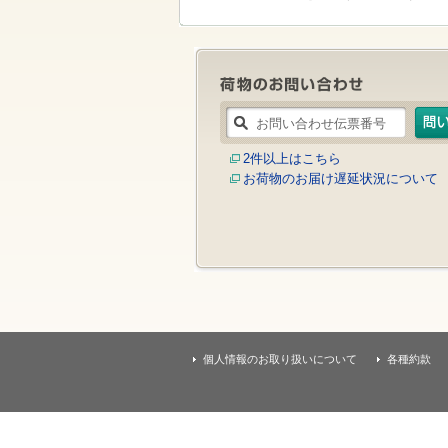
す
本
文
へ
移
動
し
ま
す
2件以上はこちら
お荷物のお届け遅延状況について
個人情報のお取り扱いについて
各種約款