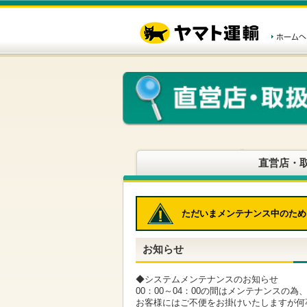
こ
ペ
こ
こ
の
ー
こ
こ
ペ
ジ
か
か
ー
内
ら
ら
ジ
移
ヘ
本
の
動
ッ
文
先
用
ダ
で
頭
の
ー
す
で
リ
メ
す
ン
ニ
ク
ュ
で
ー
す
で
ヘ
す
直営店・
ッ
ダ
ー
メ
ただいまメンテナンス中のため
ニ
ュ
ー
お知らせ
へ
移
動
◆システムメンテナンスのお知らせ
し
00：00～04：00の間はメンテナンスの
ま
お客様にはご不便をお掛けいたしますが何