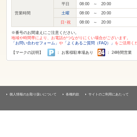
す
平日
08:00 ～ 20:00
本
文
営業時間
土曜
08:00 ～ 20:00
へ
移
日･祝
08:00 ～ 20:00
動
し
※番号のお間違えにご注意ください。
ま
地域や時間帯により、お電話がつながりにくい場合がございます。
す
「お問い合わせフォーム」
や
「よくあるご質問（FAQ）」
をご活用く
【マークの説明】
： お客様駐車場あり
： 24時間営業
個人情報のお取り扱いについて
各種約款
サイトのご利用にあたって