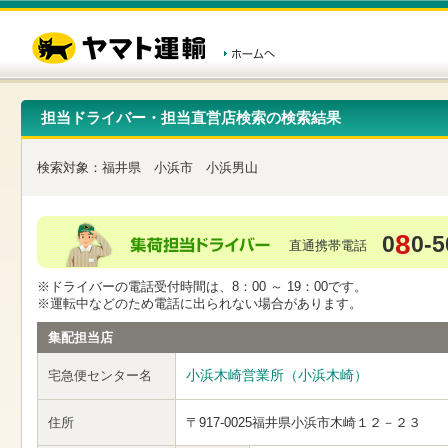
こ
ペ
こ
こ
の
ー
こ
こ
ペ
ジ
か
か
ー
内
ら
ら
ジ
移
ヘ
本
の
動
ッ
文
先
用
ダ
で
担当ドライバー・担当直営店検索の検索結果
頭
の
ー
す
で
リ
メ
す
ン
ニ
検索対象：
福井県
小浜市
小浜男山
ク
ュ
で
ー
す
で
ヘ
す
8
0
0-5
ッ
直通携帯電話
ダ
ー
※ドライバーの電話受付時間は、8：00 ～ 19：00です。
メ
※運転中などのため電話に出られない場合があります。
ニ
ュ
集配担当店
ー
へ
小浜木崎営業所（小浜木崎）
宅急便センター名
移
動
し
住所
〒917-0025
福井県小浜市木崎１２－２３
ま