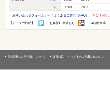
す
本
日･祝
08:00 ～ 20:00
文
へ
「お問い合わせフォーム」
や
「よくあるご質問（FAQ）」
をご活用く
移
動
【マークの説明】
： お客様駐車場あり
： 24時間営業
し
ま
す
個人情報のお取り扱いについて
各種約款
サイトのご利用にあたって