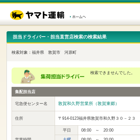
こ
ペ
こ
こ
の
ー
こ
こ
ペ
ジ
か
か
ー
内
ら
ら
ジ
移
ヘ
本
の
動
ッ
文
先
用
ダ
で
担当ドライバー・担当直営店検索の検索結果
頭
の
ー
す
で
リ
メ
す
ン
ニ
検索対象：
福井県
敦賀市
河原町
ク
ュ
で
ー
す
で
ヘ
す
検索できませんでした。
ッ
ダ
ー
集配担当店
メ
ニ
ュ
敦賀和久野営業所（敦賀東郷）
宅急便センター名
ー
へ
住所
〒914-0123
福井県敦賀市和久野３０－２３
移
動
し
平日
08:00 ～ 20:00
ま
営業時間
土曜
08:00 ～ 20:00