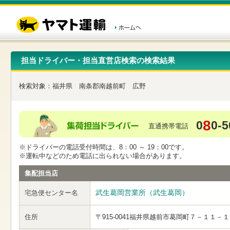
こ
ペ
こ
こ
の
ー
こ
こ
ペ
ジ
か
か
ー
内
ら
ら
ジ
移
ヘ
本
の
動
ッ
文
先
用
ダ
で
担当ドライバー・担当直営店検索の検索結果
頭
の
ー
す
で
リ
メ
す
ン
ニ
検索対象：
福井県
南条郡南越前町
広野
ク
ュ
で
ー
す
で
ヘ
す
8
0
0-5
ッ
直通携帯電話
ダ
ー
※ドライバーの電話受付時間は、8：00 ～ 19：00です。
メ
※運転中などのため電話に出られない場合があります。
ニ
ュ
集配担当店
ー
へ
武生葛岡営業所（武生葛岡）
宅急便センター名
移
動
し
住所
〒915-0041
福井県越前市葛岡町７－１１－１
ま