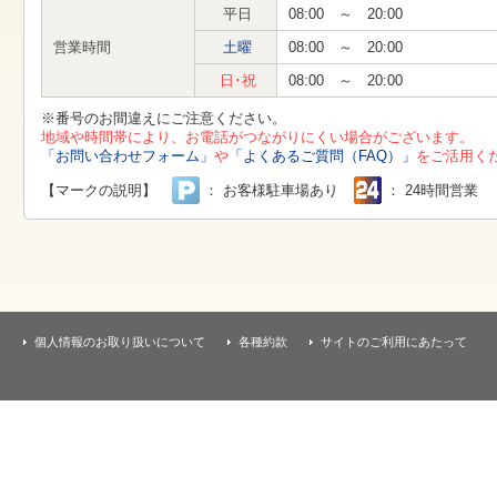
す
平日
08:00 ～ 20:00
本
文
営業時間
土曜
08:00 ～ 20:00
へ
移
日･祝
08:00 ～ 20:00
動
し
※番号のお間違えにご注意ください。
ま
地域や時間帯により、お電話がつながりにくい場合がございます。
す
「お問い合わせフォーム」
や
「よくあるご質問（FAQ）」
をご活用く
【マークの説明】
： お客様駐車場あり
： 24時間営業
個人情報のお取り扱いについて
各種約款
サイトのご利用にあたって