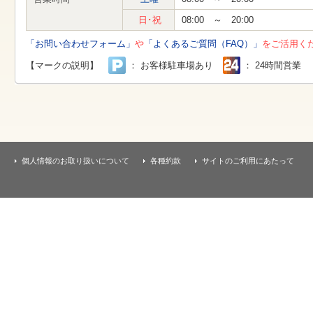
す
本
日･祝
08:00 ～ 20:00
文
へ
「お問い合わせフォーム」
や
「よくあるご質問（FAQ）」
をご活用く
移
動
【マークの説明】
： お客様駐車場あり
： 24時間営業
し
ま
す
個人情報のお取り扱いについて
各種約款
サイトのご利用にあたって