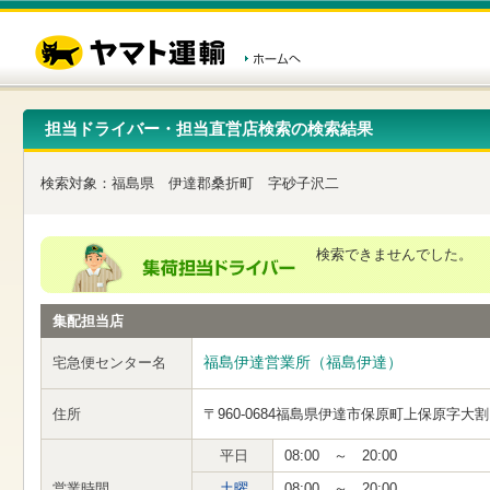
こ
ペ
こ
こ
の
ー
こ
こ
ペ
ジ
か
か
ー
内
ら
ら
ジ
移
ヘ
本
の
動
ッ
文
先
用
ダ
で
担当ドライバー・担当直営店検索の検索結果
頭
の
ー
す
で
リ
メ
す
ン
ニ
検索対象：
福島県
伊達郡桑折町
字砂子沢二
ク
ュ
で
ー
す
で
ヘ
す
検索できませんでした。
ッ
ダ
ー
集配担当店
メ
ニ
ュ
福島伊達営業所（福島伊達）
宅急便センター名
ー
へ
住所
〒960-0684
福島県伊達市保原町上保原字大割
移
動
し
平日
08:00 ～ 20:00
ま
営業時間
土曜
08:00 ～ 20:00