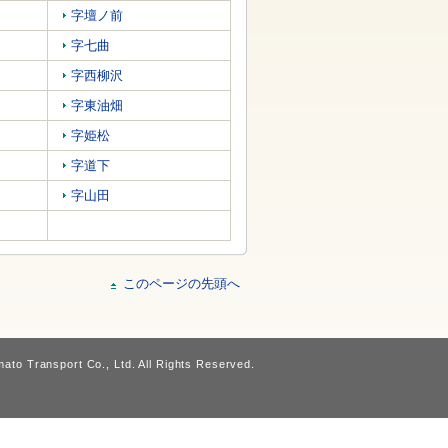
字壇ノ前
字七曲
字西柳沢
字東油畑
字姫松
字道下
字山田
このページの先頭へ
ato Transport Co., Ltd. All Rights Reserved.