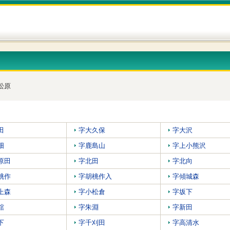
松原
田
字大久保
字大沢
畑
字鹿島山
字上小熊沢
原田
字北田
字北向
桃作
字胡桃作入
字傾城森
上森
字小松倉
字坂下
舘
字朱淵
字新田
下
字千刈田
字高清水