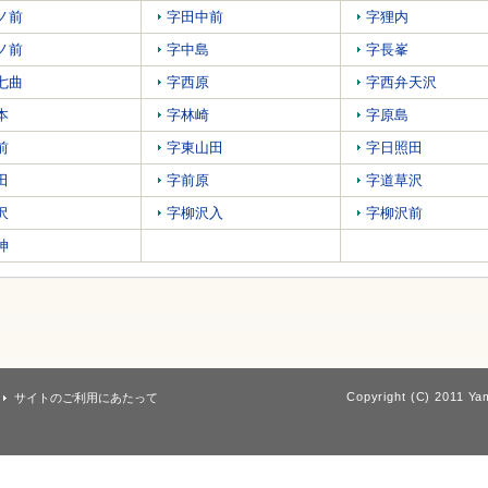
ノ前
字田中前
字狸内
ノ前
字中島
字長峯
七曲
字西原
字西弁天沢
本
字林崎
字原島
前
字東山田
字日照田
田
字前原
字道草沢
沢
字柳沢入
字柳沢前
神
Copyright (C) 2011 Yam
サイトのご利用にあたって