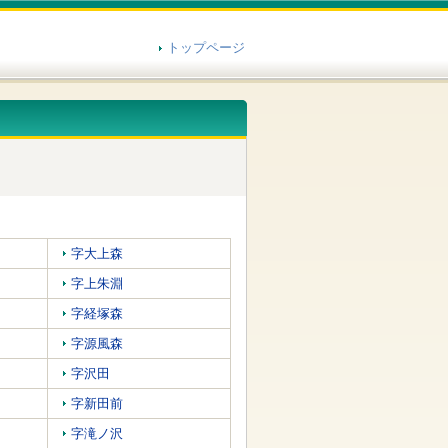
トップページ
字大上森
字上朱淵
字経塚森
字源風森
字沢田
字新田前
字滝ノ沢