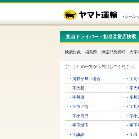
こ
ペ
こ
こ
の
ー
こ
こ
ペ
ジ
か
か
ー
内
ら
ら
ジ
移
ヘ
本
の
動
ッ
文
先
用
ダ
で
担当ドライバー・担当直営店検索
頭
の
ー
す
で
リ
メ
す
ン
ニ
検索対象：
福島県
伊達郡桑折町
大字
ク
ュ
で
ー
す
で
字・丁目の一覧から選択してください。
ヘ
す
ッ
掲載が無い場合
字薊
ダ
ー
字大船
字大
メ
ニ
字川原
字川
ュ
字熊ノ前
字胡
ー
へ
字小熊沢
字小
移
動
字下堰下
字下
し
ま
字諏訪
字堰