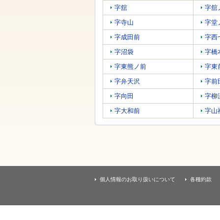
す
字舘
字舘
本
文
字寺山
字堂
へ
移
字成田前
字西
動
し
字沼袋
字橋
ま
字東熊ノ前
字東
す
字弁天沢
字前
字向田
字柳
字大和前
字山
個人情報のお取り扱いについて
各種約款