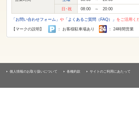
す
本
日･祝
08:00 ～ 20:00
文
へ
「お問い合わせフォーム」
や
「よくあるご質問（FAQ）」
をご活用く
移
動
【マークの説明】
： お客様駐車場あり
： 24時間営業
し
ま
す
個人情報のお取り扱いについて
各種約款
サイトのご利用にあたって