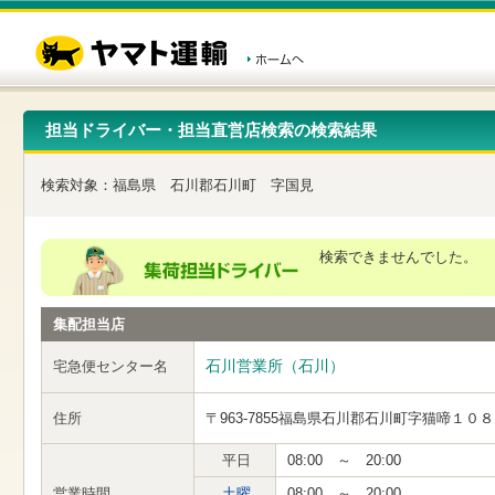
こ
ペ
こ
こ
の
ー
こ
こ
ペ
ジ
か
か
ー
内
ら
ら
ジ
移
ヘ
本
の
動
ッ
文
先
用
ダ
で
担当ドライバー・担当直営店検索の検索結果
頭
の
ー
す
で
リ
メ
す
ン
ニ
検索対象：
福島県
石川郡石川町
字国見
ク
ュ
で
ー
す
で
ヘ
す
検索できませんでした。
ッ
ダ
ー
集配担当店
メ
ニ
ュ
石川営業所（石川）
宅急便センター名
ー
へ
住所
〒963-7855
福島県石川郡石川町字猫啼１０８
移
動
し
平日
08:00 ～ 20:00
ま
営業時間
土曜
08:00 ～ 20:00