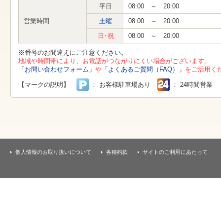
す
平日
08:00 ～ 20:00
本
文
営業時間
土曜
08:00 ～ 20:00
へ
移
日･祝
08:00 ～ 20:00
動
し
※番号のお間違えにご注意ください。
ま
地域や時間帯により、お電話がつながりにくい場合がございます。
す
「お問い合わせフォーム」
や
「よくあるご質問（FAQ）」
をご活用く
【マークの説明】
： お客様駐車場あり
： 24時間営業
個人情報のお取り扱いについて
各種約款
サイトのご利用にあたって