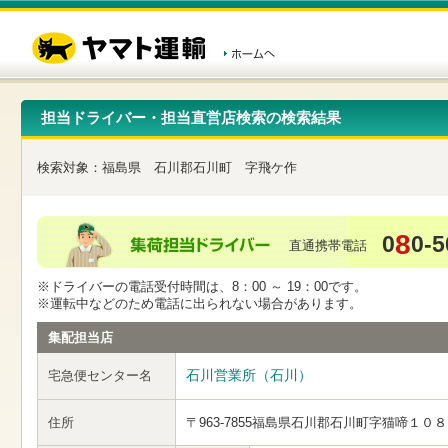
こ
ペ
こ
こ
の
ー
こ
こ
ペ
ジ
か
か
ー
内
ら
ら
ジ
移
ヘ
本
の
動
ッ
文
先
用
ダ
で
担当ドライバー・担当直営店検索の検索結果
頭
の
ー
す
で
リ
メ
す
ン
ニ
検索対象：
福島県
石川郡石川町
字飛ケ作
ク
ュ
で
ー
す
で
ヘ
す
8
0
0-5
ッ
直通携帯電話
ダ
ー
※ドライバーの電話受付時間は、8：00 ～ 19：00です。
メ
※運転中などのため電話に出られない場合があります。
ニ
ュ
集配担当店
ー
へ
石川営業所（石川）
宅急便センター名
移
動
し
住所
〒963-7855
福島県石川郡石川町字猫啼１０８
ま