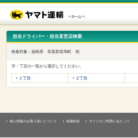
こ
ペ
こ
こ
の
ー
こ
こ
ペ
ジ
か
か
ー
内
ら
ら
ジ
移
ヘ
本
の
動
ッ
文
先
用
ダ
で
担当ドライバー・担当直営店検索
頭
の
ー
す
で
リ
メ
す
ン
ニ
検索対象：
福島県
双葉郡富岡町
桜
ク
ュ
で
ー
す
で
字・丁目の一覧から選択してください。
ヘ
す
ッ
１丁目
２丁目
ダ
ー
メ
ニ
ュ
ー
へ
移
個人情報のお取り扱いについて
各種約款
サイトのご利用にあたって
動
し
ま