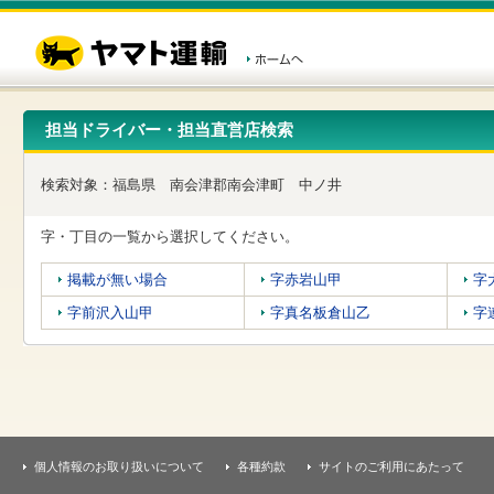
こ
ペ
こ
こ
の
ー
こ
こ
ペ
ジ
か
か
ー
内
ら
ら
ジ
移
ヘ
本
の
動
ッ
文
先
用
ダ
で
担当ドライバー・担当直営店検索
頭
の
ー
す
で
リ
メ
す
ン
ニ
検索対象：
福島県
南会津郡南会津町
中ノ井
ク
ュ
で
ー
す
で
字・丁目の一覧から選択してください。
ヘ
す
ッ
掲載が無い場合
字赤岩山甲
字
ダ
ー
字前沢入山甲
字真名板倉山乙
字
メ
ニ
ュ
ー
へ
移
動
し
個人情報のお取り扱いについて
各種約款
サイトのご利用にあたって
ま