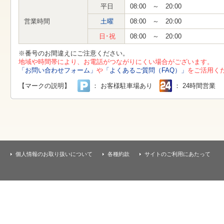
す
平日
08:00 ～ 20:00
本
文
営業時間
土曜
08:00 ～ 20:00
へ
移
日･祝
08:00 ～ 20:00
動
し
※番号のお間違えにご注意ください。
ま
地域や時間帯により、お電話がつながりにくい場合がございます。
す
「お問い合わせフォーム」
や
「よくあるご質問（FAQ）」
をご活用く
【マークの説明】
： お客様駐車場あり
： 24時間営業
個人情報のお取り扱いについて
各種約款
サイトのご利用にあたって