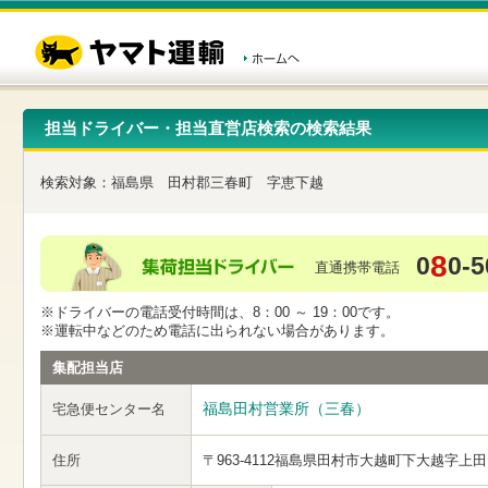
こ
ペ
こ
こ
の
ー
こ
こ
ペ
ジ
か
か
ー
内
ら
ら
ジ
移
ヘ
本
の
動
ッ
文
先
用
ダ
で
担当ドライバー・担当直営店検索の検索結果
頭
の
ー
す
で
リ
メ
す
ン
ニ
検索対象：
福島県
田村郡三春町
字恵下越
ク
ュ
で
ー
す
で
ヘ
す
8
0
0-5
ッ
直通携帯電話
ダ
ー
※ドライバーの電話受付時間は、8：00 ～ 19：00です。
メ
※運転中などのため電話に出られない場合があります。
ニ
ュ
集配担当店
ー
へ
福島田村営業所（三春）
宅急便センター名
移
動
し
住所
〒963-4112
福島県田村市大越町下大越字上田
ま