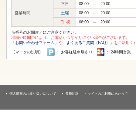
す
平日
08:00 ～ 20:00
本
文
営業時間
土曜
08:00 ～ 20:00
へ
移
日･祝
08:00 ～ 20:00
動
し
※番号のお間違えにご注意ください。
ま
地域や時間帯により、お電話がつながりにくい場合がございます。
す
「お問い合わせフォーム」
や
「よくあるご質問（FAQ）」
をご活用く
【マークの説明】
： お客様駐車場あり
： 24時間営業
個人情報のお取り扱いについて
各種約款
サイトのご利用にあたって