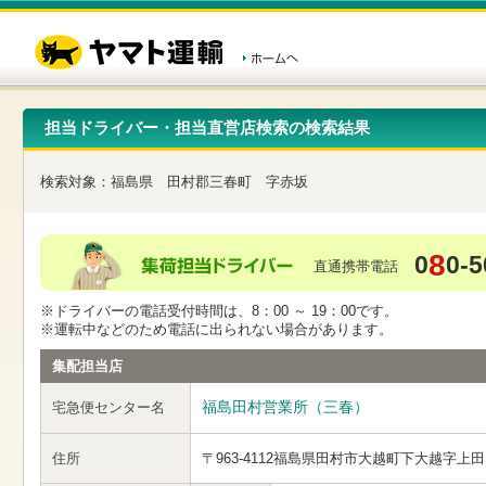
こ
ペ
こ
こ
の
ー
こ
こ
ペ
ジ
か
か
ー
内
ら
ら
ジ
移
ヘ
本
の
動
ッ
文
先
用
ダ
で
担当ドライバー・担当直営店検索の検索結果
頭
の
ー
す
で
リ
メ
す
ン
ニ
検索対象：
福島県
田村郡三春町
字赤坂
ク
ュ
で
ー
す
で
ヘ
す
8
0
0-5
ッ
直通携帯電話
ダ
ー
※ドライバーの電話受付時間は、8：00 ～ 19：00です。
メ
※運転中などのため電話に出られない場合があります。
ニ
ュ
集配担当店
ー
へ
福島田村営業所（三春）
宅急便センター名
移
動
し
住所
〒963-4112
福島県田村市大越町下大越字上田
ま