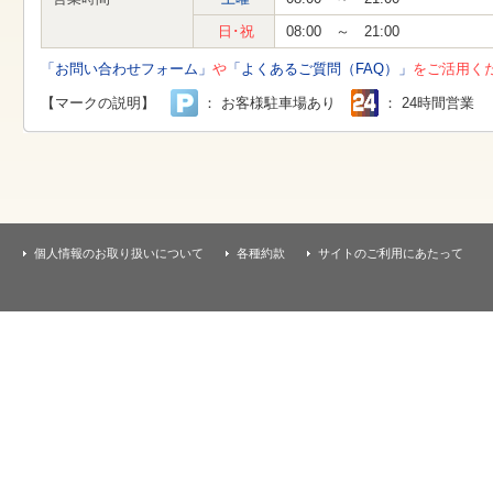
す
本
日･祝
08:00 ～ 21:00
文
へ
「お問い合わせフォーム」
や
「よくあるご質問（FAQ）」
をご活用く
移
動
【マークの説明】
： お客様駐車場あり
： 24時間営業
し
ま
す
個人情報のお取り扱いについて
各種約款
サイトのご利用にあたって