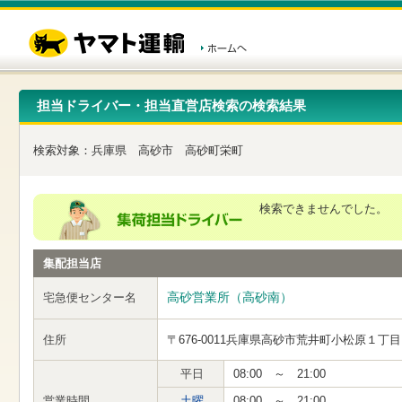
こ
ペ
こ
こ
の
ー
こ
こ
ペ
ジ
か
か
ー
内
ら
ら
ジ
移
ヘ
本
の
動
ッ
文
先
用
ダ
で
担当ドライバー・担当直営店検索の検索結果
頭
の
ー
す
で
リ
メ
す
ン
ニ
検索対象：
兵庫県
高砂市
高砂町栄町
ク
ュ
で
ー
す
で
ヘ
す
検索できませんでした。
ッ
ダ
ー
集配担当店
メ
ニ
ュ
高砂営業所（高砂南）
宅急便センター名
ー
へ
住所
〒676-0011
兵庫県高砂市荒井町小松原１丁目
移
動
し
平日
08:00 ～ 21:00
ま
営業時間
土曜
08:00 ～ 21:00