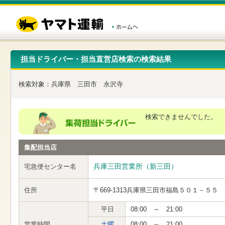
こ
ペ
こ
こ
の
ー
こ
こ
ペ
ジ
か
か
ー
内
ら
ら
ジ
移
ヘ
本
の
動
ッ
文
先
用
ダ
で
担当ドライバー・担当直営店検索の検索結果
頭
の
ー
す
で
リ
メ
す
ン
ニ
検索対象：
兵庫県
三田市
永沢寺
ク
ュ
で
ー
す
で
ヘ
す
検索できませんでした。
ッ
ダ
ー
集配担当店
メ
ニ
ュ
兵庫三田営業所（新三田）
宅急便センター名
ー
へ
住所
〒669-1313
兵庫県三田市福島５０１－５５
移
動
し
平日
08:00 ～ 21:00
ま
営業時間
土曜
08:00 ～ 21:00