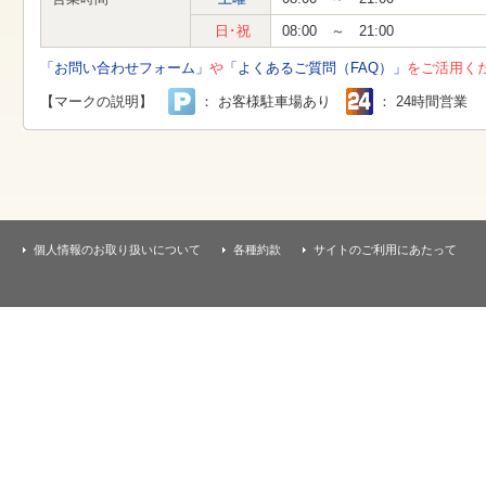
す
本
日･祝
08:00 ～ 21:00
文
へ
「お問い合わせフォーム」
や
「よくあるご質問（FAQ）」
をご活用く
移
動
【マークの説明】
： お客様駐車場あり
： 24時間営業
し
ま
す
個人情報のお取り扱いについて
各種約款
サイトのご利用にあたって