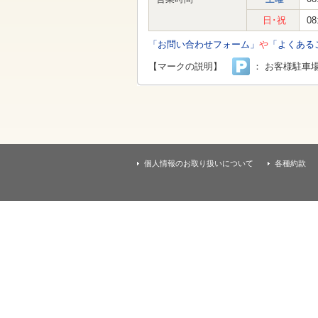
す
本
日･祝
08
文
へ
「お問い合わせフォーム」
や
「よくある
移
動
【マークの説明】
： お客様駐車
し
ま
す
個人情報のお取り扱いについて
各種約款