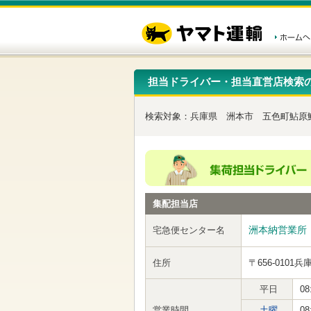
こ
ペ
こ
こ
の
ー
こ
こ
ペ
ジ
か
か
ー
内
ら
ら
ジ
移
ヘ
本
の
動
ッ
文
先
用
ダ
で
担当ドライバー・担当直営店検索
頭
の
ー
す
で
リ
メ
す
ン
ニ
検索対象：
兵庫県
洲本市
五色町鮎原
ク
ュ
で
ー
す
で
ヘ
す
ッ
ダ
ー
集配担当店
メ
ニ
ュ
洲本納営業所
宅急便センター名
ー
へ
住所
〒656-0101
兵
移
動
し
平日
08
ま
営業時間
土曜
08