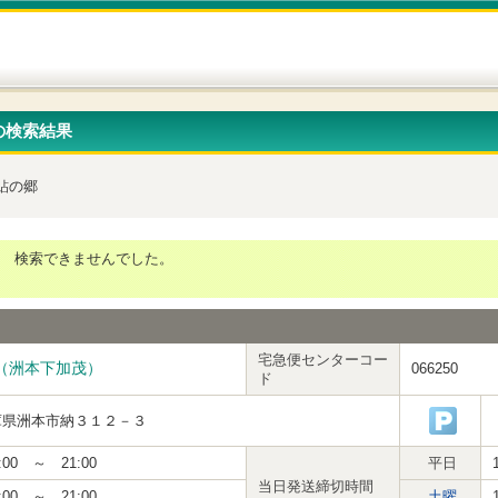
の検索結果
鮎の郷
検索できませんでした。
宅急便センターコー
（洲本下加茂）
066250
ド
庫県洲本市納３１２－３
:00 ～ 21:00
平日
当日発送締切時間
:00 ～ 21:00
土曜