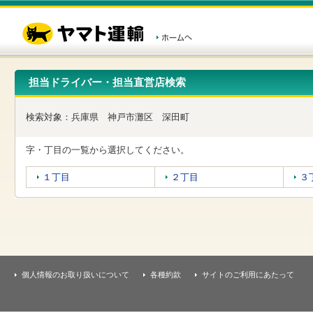
こ
ペ
こ
こ
の
ー
こ
こ
ペ
ジ
か
か
ー
内
ら
ら
ジ
移
ヘ
本
の
動
ッ
文
先
用
ダ
で
担当ドライバー・担当直営店検索
頭
の
ー
す
で
リ
メ
す
ン
ニ
検索対象：
兵庫県
神戸市灘区
深田町
ク
ュ
で
ー
す
で
字・丁目の一覧から選択してください。
ヘ
す
ッ
１丁目
２丁目
３
ダ
ー
メ
ニ
ュ
ー
へ
移
個人情報のお取り扱いについて
各種約款
サイトのご利用にあたって
動
し
ま