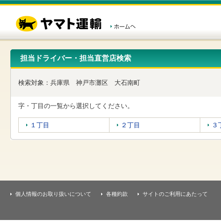
こ
ペ
こ
こ
の
ー
こ
こ
ペ
ジ
か
か
ー
内
ら
ら
ジ
移
ヘ
本
の
動
ッ
文
先
用
ダ
で
担当ドライバー・担当直営店検索
頭
の
ー
す
で
リ
メ
す
ン
ニ
検索対象：
兵庫県
神戸市灘区
大石南町
ク
ュ
で
ー
す
で
字・丁目の一覧から選択してください。
ヘ
す
ッ
１丁目
２丁目
３
ダ
ー
メ
ニ
ュ
ー
へ
移
個人情報のお取り扱いについて
各種約款
サイトのご利用にあたって
動
し
ま