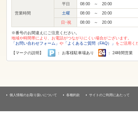
す
平日
08:00 ～ 20:00
本
文
営業時間
土曜
08:00 ～ 20:00
へ
移
日･祝
08:00 ～ 20:00
動
し
※番号のお間違えにご注意ください。
ま
地域や時間帯により、お電話がつながりにくい場合がございます。
す
「お問い合わせフォーム」
や
「よくあるご質問（FAQ）」
をご活用く
【マークの説明】
： お客様駐車場あり
： 24時間営業
個人情報のお取り扱いについて
各種約款
サイトのご利用にあたって