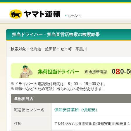
こ
ペ
こ
こ
の
ー
こ
こ
ペ
ジ
か
か
ー
内
ら
ら
ジ
移
ヘ
本
の
動
ッ
文
先
用
ダ
で
担当ドライバー・担当直営店検索の検索結果
頭
の
ー
す
で
リ
メ
す
ン
ニ
検索対象：
北海道
虻田郡ニセコ町
字黒川
ク
ュ
で
ー
す
で
ヘ
す
8
0
0-5
ッ
直通携帯電話
ダ
ー
※ドライバーの電話受付時間は、8：00 ～ 19：00です。
メ
※運転中などのため電話に出られない場合があります。
ニ
ュ
集配担当店
ー
へ
倶知安営業所（倶知安）
宅急便センター名
移
動
し
住所
〒044-0077
北海道虻田郡倶知安町比羅夫６１
ま